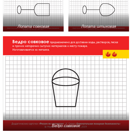
Лопата совковая
Лопата штыковая
Ведро совковое