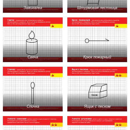
Зажигалка
Штурмовая лестница
Свеча
Крюк пожарный
Спичка
Ящик с песком